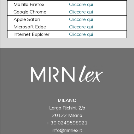
Mozilla Firefox
Cliccare qui
Google Chrome
Cliccare qui
Apple Safari
Cliccare qui
Microsoft Edge
Cliccare qui
Internet Explorer
Cliccare qui
MILANO
Largo Richini, 2/a
20122 Milano
+ 39 0249598921
info@mrnlex.it